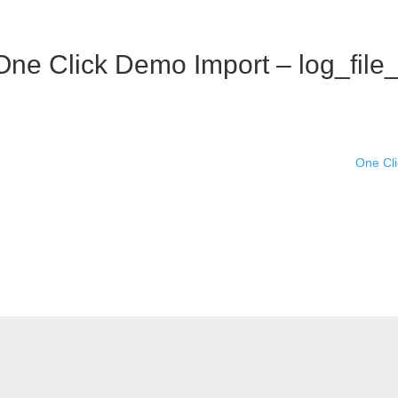
One Click Demo Import – log_fil
One Cli