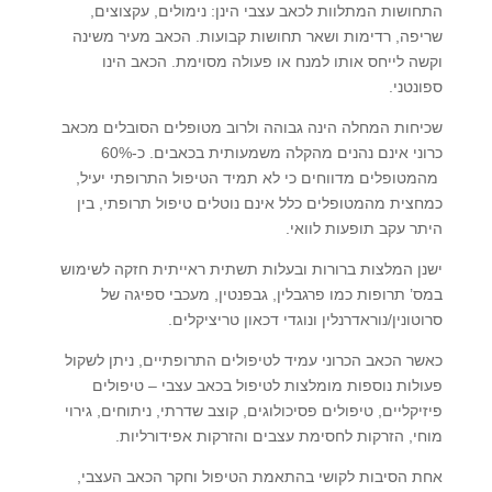
התחושות המתלוות לכאב עצבי הינן: נימולים, עקצוצים,
שריפה, רדימות ושאר תחושות קבועות. הכאב מעיר משינה
וקשה לייחס אותו למנח או פעולה מסוימת. הכאב הינו
ספונטני.
שכיחות המחלה הינה גבוהה ולרוב מטופלים הסובלים מכאב
כרוני אינם נהנים מהקלה משמעותית בכאבים. כ-60%
מהמטופלים מדווחים כי לא תמיד הטיפול התרופתי יעיל,
כמחצית מהמטופלים כלל אינם נוטלים טיפול תרופתי, בין
היתר עקב תופעות לוואי.
ישנן המלצות ברורות ובעלות תשתית ראייתית חזקה לשימוש
במס’ תרופות כמו פרגבלין, גבפנטין, מעכבי ספיגה של
סרוטונין/נוראדרנלין ונוגדי דכאון טריציקלים.
כאשר הכאב הכרוני עמיד לטיפולים התרופתיים, ניתן לשקול
פעולות נוספות מומלצות לטיפול בכאב עצבי – טיפולים
פיזיקליים, טיפולים פסיכולוגים, קוצב שדרתי, ניתוחים, גירוי
מוחי, הזרקות לחסימת עצבים והזרקות אפידורליות.
אחת הסיבות לקושי בהתאמת הטיפול וחקר הכאב העצבי,